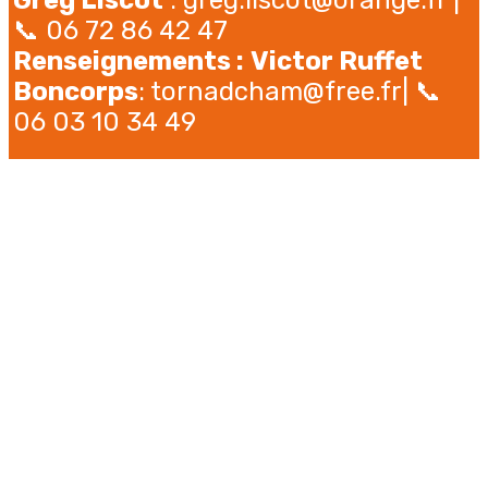
Greg Liscot
:
greg.liscot@orange.fr
|
📞 06 72 86 42 47
Renseignements :
Victor Ruffet
Boncorps
: tornadcham@free.fr| 📞
06 03 10 34 49