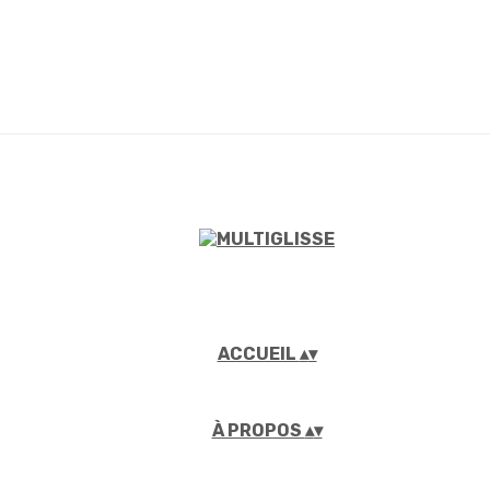
ACCUEIL
▴
▾
À PROPOS
▴
▾