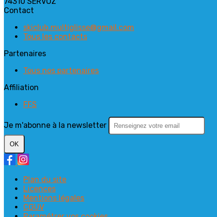
74310 SERVOZ
Contact
skiclub.multiglisse@gmail.com
Tous les contacts
Partenaires
Tous nos partenaires
Affiliation
FFS
Je m'abonne à la newsletter
OK
Plan du site
Licences
Mentions légales
CGUV
Paramétrer vos cookies