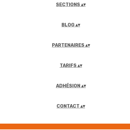
SECTIONS
▴
▾
BLOG
▴
▾
PARTENAIRES
▴
▾
TARIFS
▴
▾
ADHÉSION
▴
▾
CONTACT
▴
▾