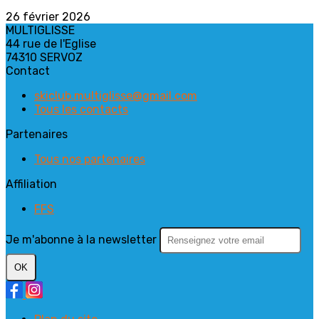
26 février 2026
MULTIGLISSE
44 rue de l'Eglise
74310 SERVOZ
Contact
skiclub.multiglisse@gmail.com
Tous les contacts
Partenaires
Tous nos partenaires
Affiliation
FFS
Je m'abonne à la newsletter
OK