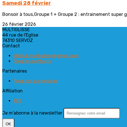
Samedi 28 février
Bonsoir à tous,Groupe 1 + Groupe 2 : entrainement super g 
26 février 2026
MULTIGLISSE
44 rue de l'Eglise
74310 SERVOZ
Contact
skiclub.multiglisse@gmail.com
Tous les contacts
Partenaires
Tous nos partenaires
Affiliation
FFS
Je m'abonne à la newsletter
OK