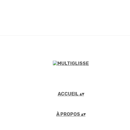
ACCUEIL
▴
▾
À PROPOS
▴
▾