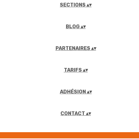
SECTIONS
▴
▾
BLOG
▴
▾
PARTENAIRES
▴
▾
TARIFS
▴
▾
ADHÉSION
▴
▾
CONTACT
▴
▾