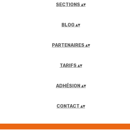
SECTIONS
▴
▾
BLOG
▴
▾
PARTENAIRES
▴
▾
TARIFS
▴
▾
ADHÉSION
▴
▾
CONTACT
▴
▾