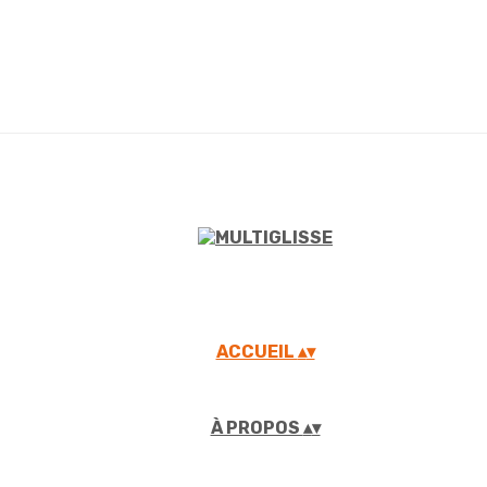
ACCUEIL
▴
▾
À PROPOS
▴
▾