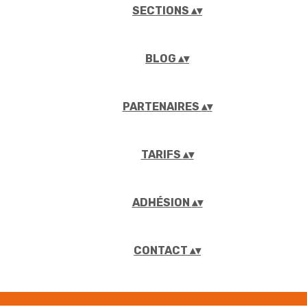
SECTIONS
▴
▾
BLOG
▴
▾
PARTENAIRES
▴
▾
TARIFS
▴
▾
ADHÉSION
▴
▾
CONTACT
▴
▾