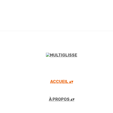
ACCUEIL
▴
▾
À PROPOS
▴
▾