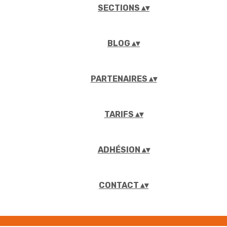
SECTIONS
▴
▾
BLOG
▴
▾
PARTENAIRES
▴
▾
TARIFS
▴
▾
ADHÉSION
▴
▾
CONTACT
▴
▾