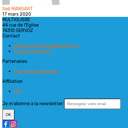
Seb MANSART
17 mars 2020
MULTIGLISSE
44 rue de l'Eglise
74310 SERVOZ
Contact
skiclub.multiglisse@gmail.com
Tous les contacts
Partenaires
Tous nos partenaires
Affiliation
FFS
Je m'abonne à la newsletter
OK