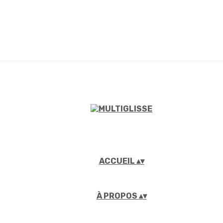
ACCUEIL
▴
▾
À PROPOS
▴
▾