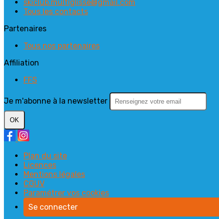
skiclub.multiglisse@gmail.com
Tous les contacts
Partenaires
Tous nos partenaires
Affiliation
FFS
Je m'abonne à la newsletter
OK
Plan du site
Licences
Mentions légales
CGUV
Paramétrer vos cookies
Se connecter