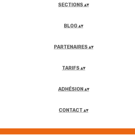
SECTIONS
▴
▾
BLOG
▴
▾
PARTENAIRES
▴
▾
TARIFS
▴
▾
ADHÉSION
▴
▾
CONTACT
▴
▾