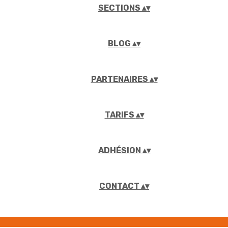
SECTIONS
▴
▾
BLOG
▴
▾
PARTENAIRES
▴
▾
TARIFS
▴
▾
ADHÉSION
▴
▾
CONTACT
▴
▾