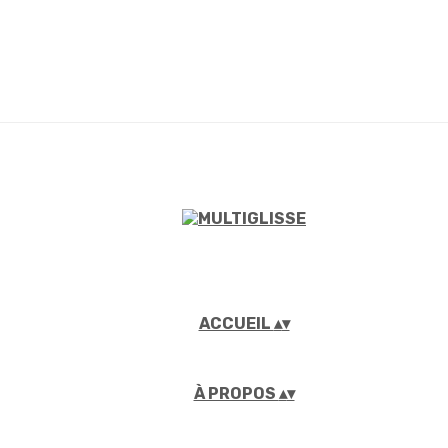
ACCUEIL
▴
▾
À PROPOS
▴
▾