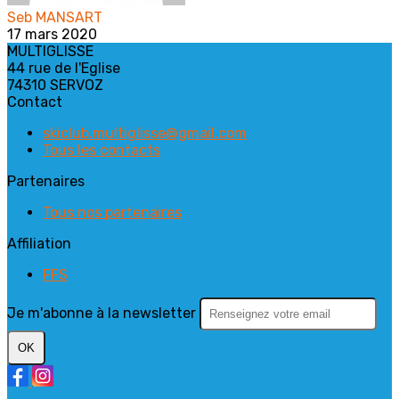
Seb MANSART
17 mars 2020
MULTIGLISSE
44 rue de l'Eglise
74310 SERVOZ
Contact
skiclub.multiglisse@gmail.com
Tous les contacts
Partenaires
Tous nos partenaires
Affiliation
FFS
Je m'abonne à la newsletter
OK