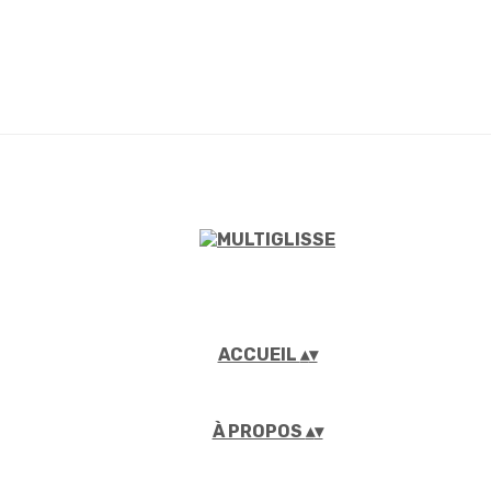
ACCUEIL
▴
▾
À PROPOS
▴
▾