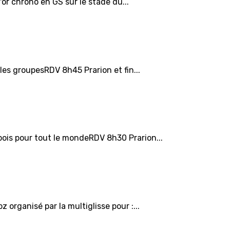
or chrono en GS sur le stade du...
les groupesRDV 8h45 Prarion et fin...
bois pour tout le mondeRDV 8h30 Prarion...
organisé par la multiglisse pour :...