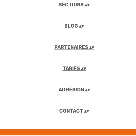
SECTIONS
▴
▾
BLOG
▴
▾
PARTENAIRES
▴
▾
TARIFS
▴
▾
ADHÉSION
▴
▾
CONTACT
▴
▾