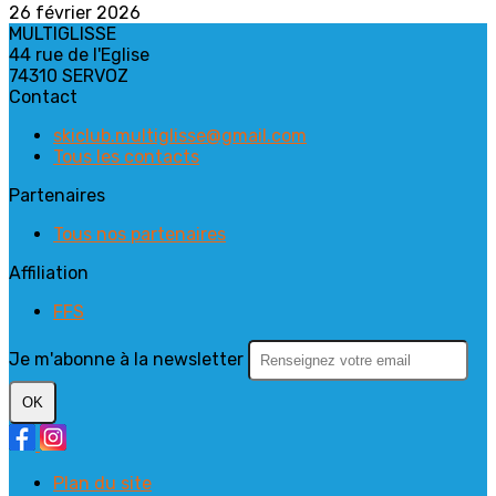
26 février 2026
MULTIGLISSE
44 rue de l'Eglise
74310 SERVOZ
Contact
skiclub.multiglisse@gmail.com
Tous les contacts
Partenaires
Tous nos partenaires
Affiliation
FFS
Je m'abonne à la newsletter
OK
Plan du site