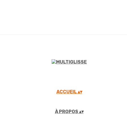
ACCUEIL
▴
▾
À PROPOS
▴
▾