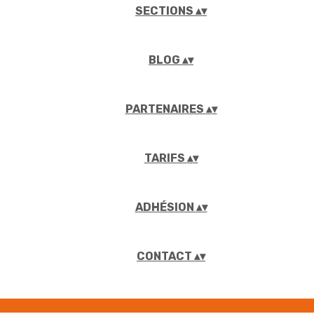
SECTIONS
▴
▾
BLOG
▴
▾
PARTENAIRES
▴
▾
TARIFS
▴
▾
ADHÉSION
▴
▾
CONTACT
▴
▾