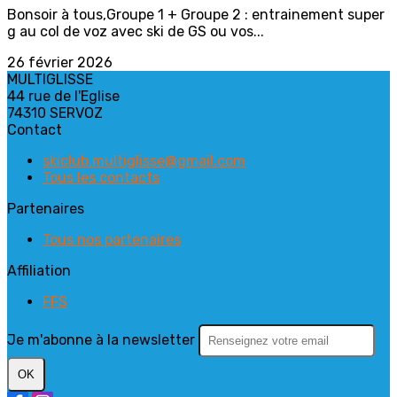
Bonsoir à tous,Groupe 1 + Groupe 2 : entrainement super
g au col de voz avec ski de GS ou vos...
26 février 2026
MULTIGLISSE
44 rue de l'Eglise
74310 SERVOZ
Contact
skiclub.multiglisse@gmail.com
Tous les contacts
Partenaires
Tous nos partenaires
Affiliation
FFS
Je m'abonne à la newsletter
OK