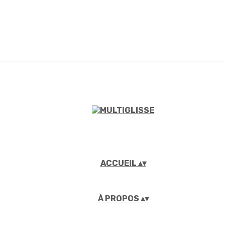
ACCUEIL
▴
▾
À PROPOS
▴
▾