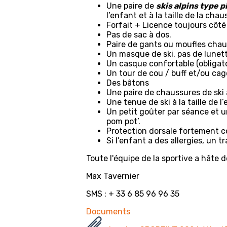
Une paire de
skis alpins type p
l’enfant et à la taille de la chau
Forfait + Licence toujours côt
Pas de sac à dos.
Paire de gants ou moufles chaud
Un masque de ski, pas de lunett
Un casque confortable (obligato
Un tour de cou / buff et/ou cag
Des bâtons
Une paire de chaussures de ski a
Une tenue de ski à la taille de
Un petit goûter par séance et u
pom pot’.
Protection dorsale fortement con
Si l’enfant a des allergies, un 
Toute l'équipe de la sportive a hâte d
Max Tavernier
SMS : + 33 6 85 96 96 35
Documents