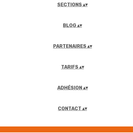
SECTIONS
▴
▾
BLOG
▴
▾
PARTENAIRES
▴
▾
TARIFS
▴
▾
ADHÉSION
▴
▾
CONTACT
▴
▾