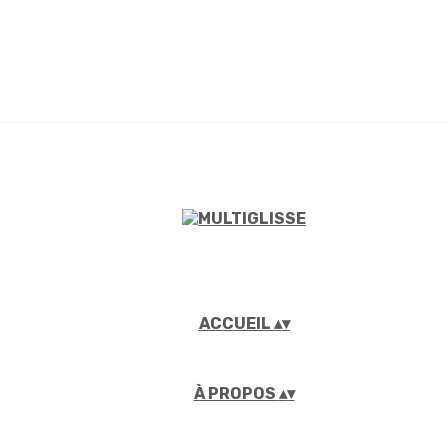
ACCUEIL
▴
▾
À PROPOS
▴
▾