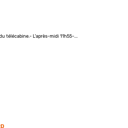
u télécabine.- L'après-midi 11h55-...
RD