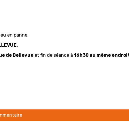
eau en panne.
LLEVUE.
ue de Bellevue
et fin de séance à
16h30 au même endroi
ommentaire