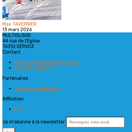
Max TAVERNIER
13 mars 2026
MULTIGLISSE
44 rue de l'Eglise
74310 SERVOZ
Contact
skiclub.multiglisse@gmail.com
Tous les contacts
Partenaires
Tous nos partenaires
Affiliation
FFS
Je m'abonne à la newsletter