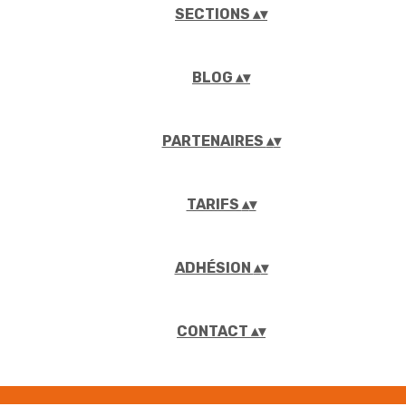
SECTIONS
▴
▾
BLOG
▴
▾
PARTENAIRES
▴
▾
TARIFS
▴
▾
ADHÉSION
▴
▾
CONTACT
▴
▾