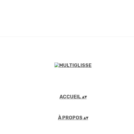
ACCUEIL
▴
▾
À PROPOS
▴
▾