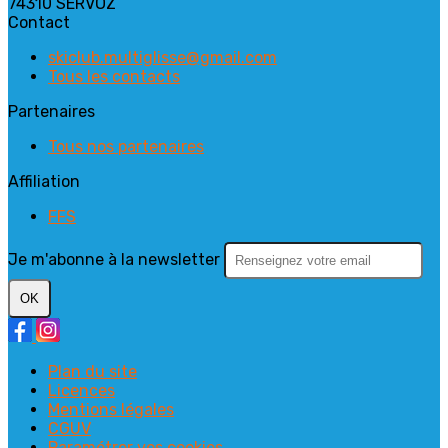
74310 SERVOZ
Contact
skiclub.multiglisse@gmail.com
Tous les contacts
Partenaires
Tous nos partenaires
Affiliation
FFS
Je m'abonne à la newsletter
OK
Plan du site
Licences
Mentions légales
CGUV
Paramétrer vos cookies