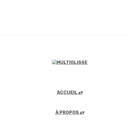
ACCUEIL
▴
▾
À PROPOS
▴
▾