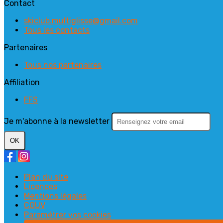
Contact
skiclub.multiglisse@gmail.com
Tous les contacts
Partenaires
Tous nos partenaires
Affiliation
FFS
Je m'abonne à la newsletter
OK
Plan du site
Licences
Mentions légales
CGUV
Paramétrer vos cookies