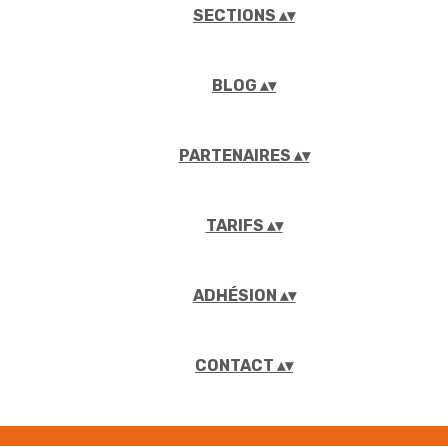
SECTIONS
▴
▾
BLOG
▴
▾
PARTENAIRES
▴
▾
TARIFS
▴
▾
ADHÉSION
▴
▾
CONTACT
▴
▾