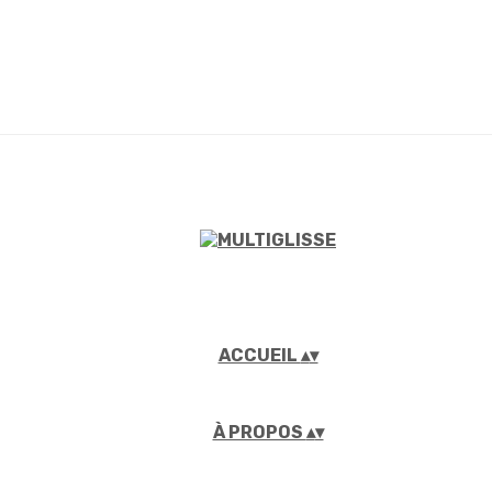
ACCUEIL
▴
▾
À PROPOS
▴
▾