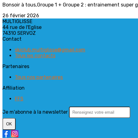
Bonsoir à tous,Groupe 1 + Groupe 2 : entrainement super g 
26 février 2026
MULTIGLISSE
44 rue de l'Eglise
74310 SERVOZ
Contact
skiclub.multiglisse@gmail.com
Tous les contacts
Partenaires
Tous nos partenaires
Affiliation
FFS
Je m'abonne à la newsletter
OK