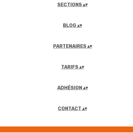
SECTIONS
▴
▾
BLOG
▴
▾
PARTENAIRES
▴
▾
TARIFS
▴
▾
ADHÉSION
▴
▾
CONTACT
▴
▾